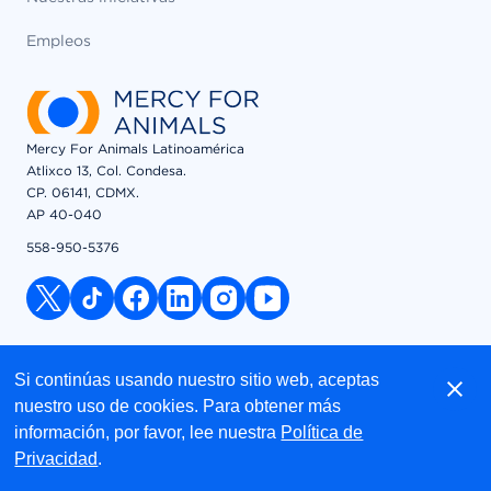
Empleos
Mercy For Animals Latinoamérica
Atlixco 13, Col. Condesa.
CP. 06141, CDMX.
AP 40-040
558-950-5376
x link
tiktok link
facebook link
linkedin link
instagram link
youtube link
© 2026 Mercy For Animals, Inc. All Rights Reserved
Si continúas usando nuestro sitio web, aceptas
nuestro uso de cookies. Para obtener más
información, por favor, lee nuestra
Política de
Aviso de Privacidad
Privacidad
.