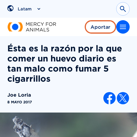
Saltar
al
Sear
Region
contenido
Aportar
Ésta es la razón por la que
comer un huevo diario es
tan malo como fumar 5
cigarrillos
Joe Loria
COMPARTI
8 MAYO 2017