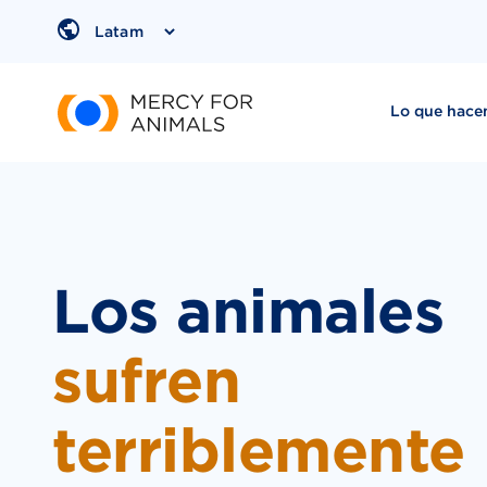
Saltar
al
Region
contenido
Lo que hac
Los animales
sufren
terriblemente