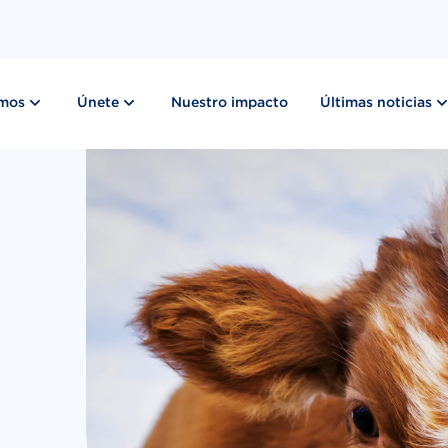
show submenu for “ Lo que hacemos ”
show submenu for “ Únete ”
emos
Únete
Nuestro impacto
Últimas noticias