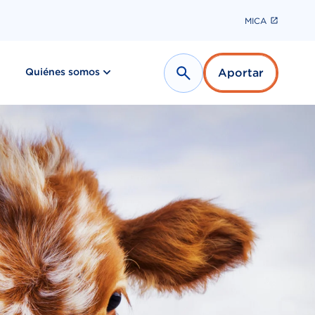
MICA
show submenu for “ Últimas noticias ”
show submenu for “ Quiénes somos ”
Quiénes somos
Aportar
Search