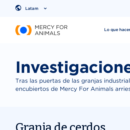
Saltar
al
Region
contenido
Lo que hac
Investigacion
Tras las puertas de las granjas industria
encubiertos de Mercy For Animals arries
Granja de cerdos