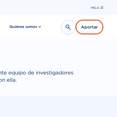
MICA
show submenu for “ Últimas noticias ”
show submenu for “ Quiénes somos ”
Quiénes somos
Aportar
Search
iente equipo de investigadores
n ella.