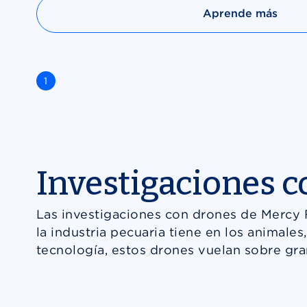
Aprende más
1
2
3
4
5
6
7
Go to slide
Go to slide
Go to slide
Go to slide
Go to slide
Go to slide
Go to slide
Investigaciones 
Las investigaciones con drones de Mercy
la industria pecuaria tiene en los animale
tecnología, estos drones vuelan sobre gran
Our Work