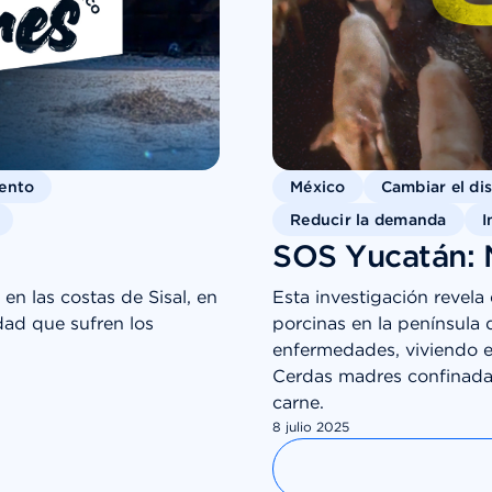
iento
México
Cambiar el di
Reducir la demanda
I
SOS Yucatán: 
n las costas de Sisal, en
Esta investigación revela
idad que sufren los
porcinas en la península 
enfermedades, viviendo e
Cerdas madres confinadas 
carne.
8 julio 2025