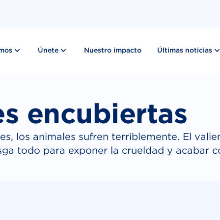
show submenu for “ Lo que hacemos ”
show submenu for “ Únete ”
emos
Únete
Nuestro impacto
Últimas noticias
es encubiertas
les, los animales sufren terriblemente. El val
ga todo para exponer la crueldad y acabar co