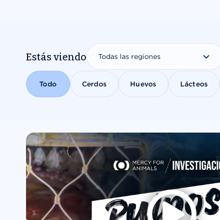
Our Work
Estás viendo
Todo
Cerdos
Huevos
Lácteos