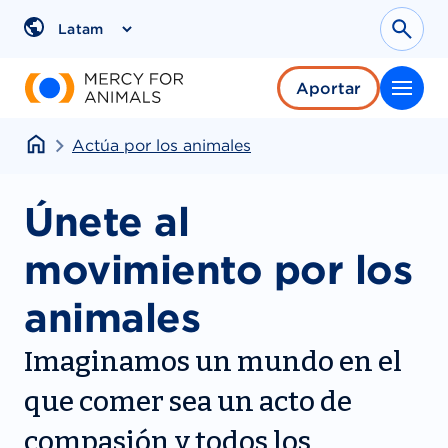
Saltar
al
Sear
Region
contenido
Aportar
Actúa por los animales
Únete al
movimiento por los
animales
Imaginamos un mundo en el
que comer sea un acto de
compasión y todos los