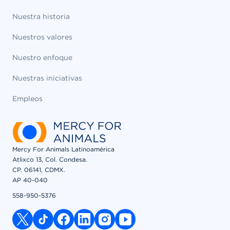
Nuestra historia
Nuestros valores
Nuestro enfoque
Nuestras iniciativas
Empleos
Mercy For Animals Latinoamérica
Atlixco 13, Col. Condesa.
CP. 06141, CDMX.
AP 40-040
558-950-5376
x link
tiktok link
facebook link
linkedin link
instagram link
youtube link