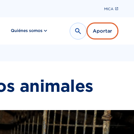
MICA
show submenu for “ Últimas noticias ”
show submenu for “ Quiénes somos ”
Quiénes somos
Aportar
Search
los animales