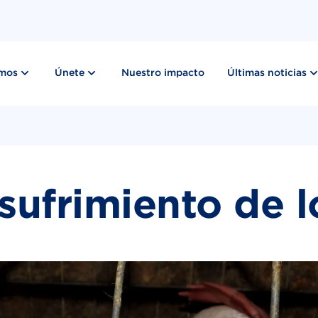
show submenu for “ Lo que hacemos ”
show submenu for “ Únete ”
emos
Únete
Nuestro impacto
Últimas noticias
sufrimiento de 