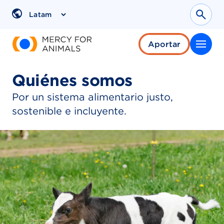
Saltar
al
Sear
Region
contenido
Aportar
Quiénes somos
Por un sistema alimentario justo,
sostenible e incluyente.