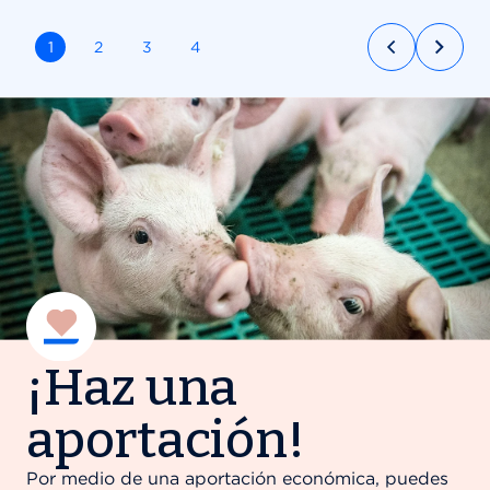
1
2
3
4
Previous
Next
Go to slide
Go to slide
Go to slide
Go to slide
¡Haz una
aportación!
Por medio de una aportación económica, puedes