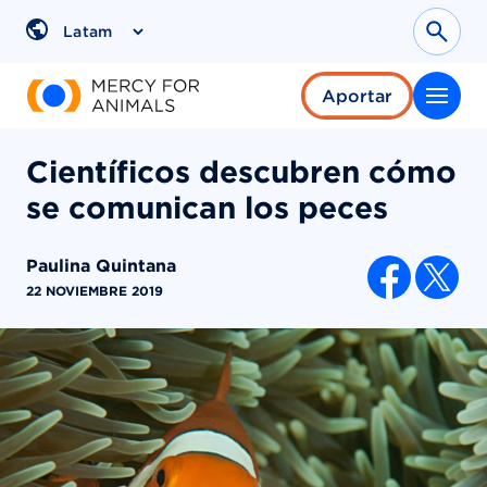
Saltar
al
Sear
Region
contenido
Aportar
Científicos descubren cómo
se comunican los peces
Paulina Quintana
COMPARTI
22 NOVIEMBRE 2019