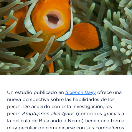
Un estudio publicado en
Science Daily
ofrece una
nueva perspectiva sobre las habilidades de los
peces. De acuerdo con esta investigación, los
peces
Amphiprion akindynos
(conocidos gracias a
la película de Buscando a Nemo) tienen una forma
muy peculiar de comunicarse con sus compañeros