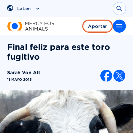
Saltar
al
Sear
Region
contenido
Aportar
Final feliz para este toro
fugitivo
Sarah Von Alt
COMPARTI
11 MAYO 2015