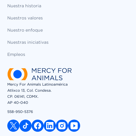
Nuestra historia
Nuestros valores
Nuestro enfoque
Nuestras iniciativas
Empleos
Mercy For Animals Latinoamérica
Atlixco 13, Col. Condesa.
CP. 06141, CDMX.
AP 40-040
558-950-5376
x link
tiktok link
facebook link
linkedin link
instagram link
youtube link