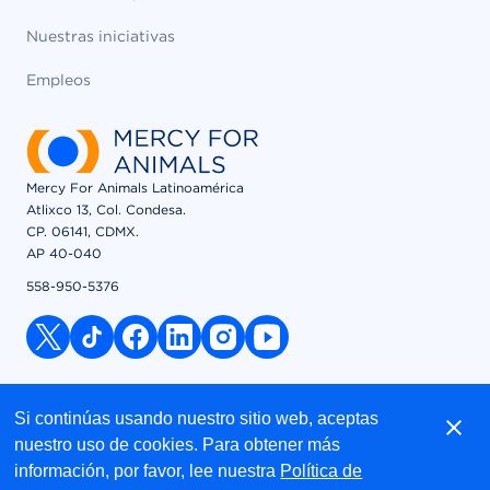
Nuestras iniciativas
Empleos
Mercy For Animals Latinoamérica
Atlixco 13, Col. Condesa.
CP. 06141, CDMX.
AP 40-040
558-950-5376
x link
tiktok link
facebook link
linkedin link
instagram link
youtube link
© 2026 Mercy For Animals, Inc. All Rights Reserved
Si continúas usando nuestro sitio web, aceptas
nuestro uso de cookies. Para obtener más
información, por favor, lee nuestra
Política de
Aviso de Privacidad