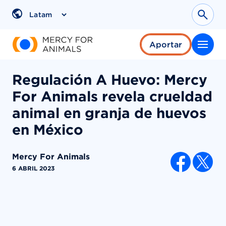
Saltar
al
Sear
Region
contenido
Aportar
Regulación A Huevo: Mercy
For Animals revela crueldad
animal en granja de huevos
en México
Mercy For Animals
COMPARTI
6 ABRIL 2023