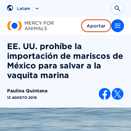
Saltar
al
Sear
Region
contenido
Aportar
EE. UU. prohíbe la
importación de mariscos de
México para salvar a la
vaquita marina
Paulina Quintana
COMPARTI
13 AGOSTO 2018