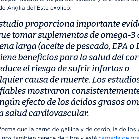
e Anglia del Este explicó:
estudio proporciona importante evid
que tomar suplementos de omega-3 
ena larga (aceite de pescado, EPA o
tiene beneficios para la salud del co
educe el riesgo de sufrir infartos o
lquier causa de muerte. Los estudio
fiables mostraron consistentement
ingún efecto de los ácidos grasos o
la salud cardiovascular.
orma que la carne de gallina y de cerdo, la de los
inos también carece de fibra y está
cargada de gr