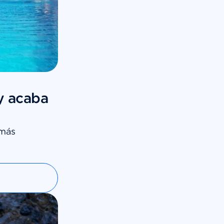
y acaba
 más