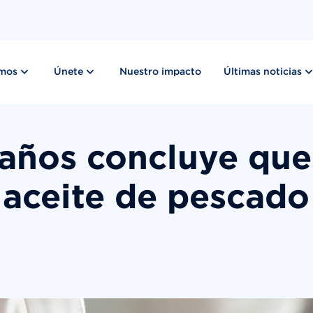
show submenu for “ Lo que hacemos ”
show submenu for “ Únete ”
emos
Únete
Nuestro impacto
Últimas noticias
 años concluye que
aceite de pescado