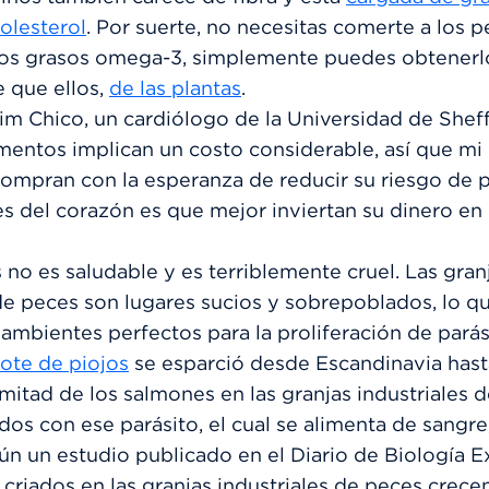
olesterol
. Por suerte, no necesitas comerte a los 
os grasos omega-3, simplemente puedes obtenerlo
 que ellos,
de las plantas
.
im Chico, un cardiólogo de la Universidad de Sheff
mentos implican un costo considerable, así que mi
compran con la esperanza de reducir su riesgo de 
 del corazón es que mejor inviertan su dinero en
no es saludable y es terriblemente cruel. Las gran
 de peces son lugares sucios y sobrepoblados, lo qu
ambientes perfectos para la proliferación de parás
ote de piojos
se esparció desde Escandinavia hast
 mitad de los salmones en las granjas industriales 
dos con ese parásito, el cual se alimenta de sangre,
n un estudio publicado en el Diario de Biología E
criados en las granjas industriales de peces crece