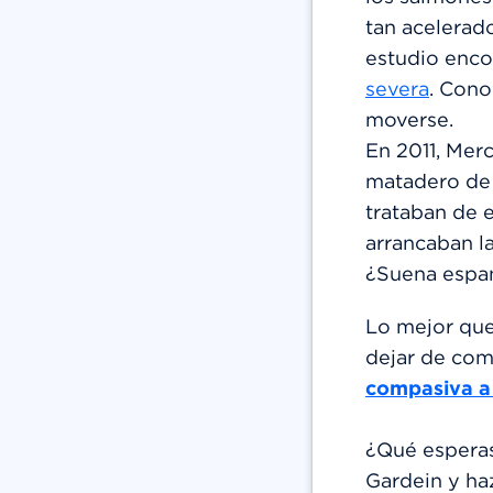
tan acelerad
estudio enco
severa
. Cono
moverse.
En 2011, Merc
matadero de
trataban de e
arrancaban la
¿Suena espan
Lo mejor que
dejar de com
compasiva a 
¿Qué esperas
Gardein y ha