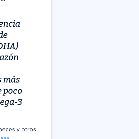
encia
de
 DHA)
razón
s más
e poco
mega-3
 peces y otros
asas