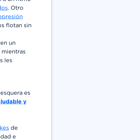
dos
. Otro
epresión
s flotan sin
 en un
mientras
s les
pesquera es
aludable y
akes
de
ldad e