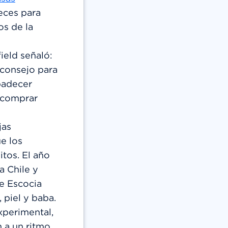
peces para
s de la
ield señaló:
 consejo para
padecer
 comprar
jas
e los
itos. El año
a Chile y
de Escocia
 piel y baba.
xperimental,
n a un ritmo