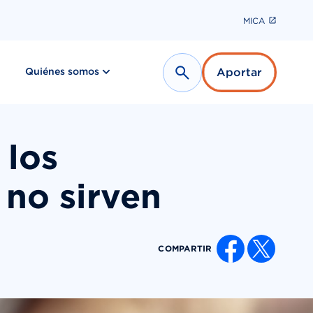
MICA
show submenu for “ Últimas noticias ”
show submenu for “ Quiénes somos ”
Quiénes somos
Aportar
Search
 los
 no sirven
COMPARTIR