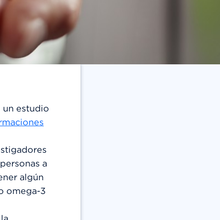
 un estudio
irmaciones
estigadores
 personas a
ener algún
ado omega-3
la