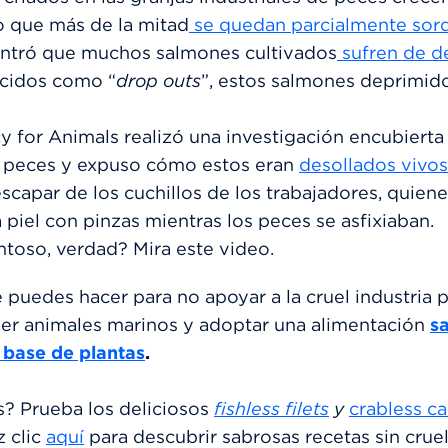
o que más de la mitad
se quedan parcialmente sor
ntró que muchos salmones cultivados
sufren de d
cidos como “
drop outs
”, estos salmones deprimido
y for Animals realizó una investigación encubierta
 peces y expuso cómo estos eran
desollados vivos
scapar de los cuchillos de los trabajadores, quiene
 piel con pinzas mientras los peces se asfixiaban.
toso, verdad? Mira este video.
 puedes hacer para no apoyar a la cruel industria 
er animales marinos y adoptar una alimentación
s
base de plantas
.
? Prueba los deliciosos
fishless filets
y
crabless c
z clic
aquí
para descubrir sabrosas recetas sin crue