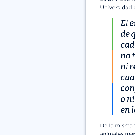
Universidad d
El 
de 
cad
no 
ni r
cua
con
o n
en 
De la misma f
animales mar