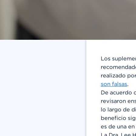
Los supleme
recomendados
realizado po
son falsas
.
De acuerdo c
revisaron en
lo largo de 
beneficio si
es de una en 
La Dra. Lee H