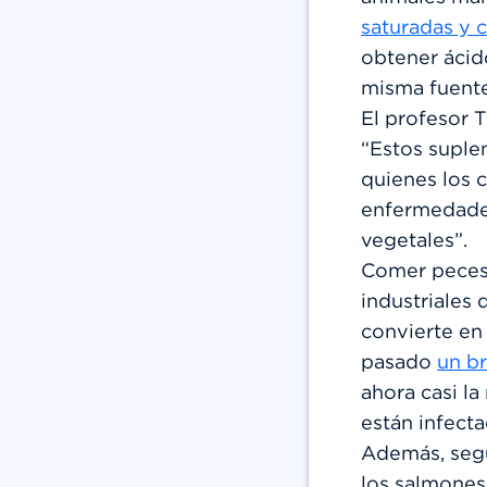
saturadas y c
obtener ácid
misma fuente
El profesor T
“Estos suple
quienes los 
enfermedades
vegetales”.
Comer peces 
industriales
convierte en 
pasado
un br
ahora casi la
están infecta
Además, segú
los salmones 